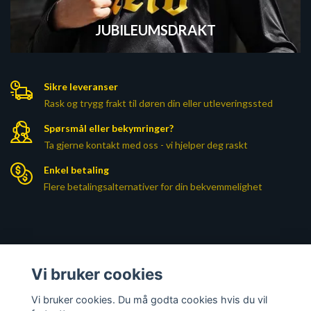
JUBILEUMSDRAKT
Sikre leveranser
Rask og trygg frakt til døren din eller utleveringssted
Spørsmål eller bekymringer?
Ta gjerne kontakt med oss - vi hjelper deg raskt
Enkel betaling
Flere betalingsalternativer for din bekvemmelighet
Les mer
Vi bruker cookies
Vi bruker cookies. Du må godta cookies hvis du vil
Sosiale medier