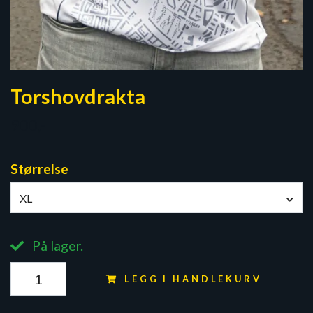
Torshovdrakta
900,-
Størrelse
XL
På lager.
LEGG I HANDLEKURV